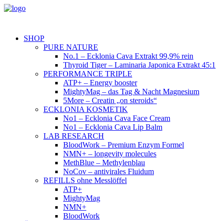
SHOP
PURE NATURE
No.1 – Ecklonia Cava Extrakt 99,9% rein
Thyroid Tiger – Laminaria Japonica Extrakt 45:1
PERFORMANCE TRIPLE
ATP+ – Energy booster
MightyMag – das Tag & Nacht Magnesium
5More – Creatin „on steroids“
ECKLONIA KOSMETIK
No1 – Ecklonia Cava Face Cream
No1 – Ecklonia Cava Lip Balm
LAB RESEARCH
BloodWork – Premium Enzym Formel
NMN+ – longevity molecules
MethBlue – Methylenblau
NoCov – antivirales Fluidum
REFILLS ohne Messlöffel
ATP+
MightyMag
NMN+
BloodWork