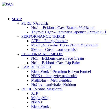
SHOP
PURE NATURE
No.1 – Ecklonia Cava Extrakt 99,9% rein
Thyroid Tiger – Laminaria Japonica Extrakt 45:1
PERFORMANCE TRIPLE
ATP+ – Energy booster
MightyMag – das Tag & Nacht Magnesium
5More – Creatin „on steroids“
ECKLONIA KOSMETIK
No1 – Ecklonia Cava Face Cream
No1 – Ecklonia Cava Lip Balm
LAB RESEARCH
BloodWork – Premium Enzym Formel
NMN+ – longevity molecules
MethBlue – Methylenblau
NoCov – antivirales Fluidum
REFILLS ohne Messlöffel
ATP+
MightyMag
NMN+
BloodWork