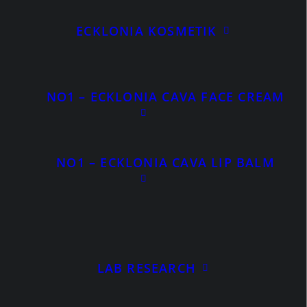
ECKLONIA KOSMETIK
NO1 – ECKLONIA CAVA FACE CREAM
NO1 – ECKLONIA CAVA LIP BALM
IN DEN WARENKORB
ATP+ - Reines Adenosintriphosphat
und fein abgestimmte Co-Faktoren -
Full Set mit Edelstahl Messlöffel
€
69,00
Ursprünglicher
€
23,90
Aktueller
inkl. MWSt.
LAB RESEARCH
Preis
Preis
war:
ist: