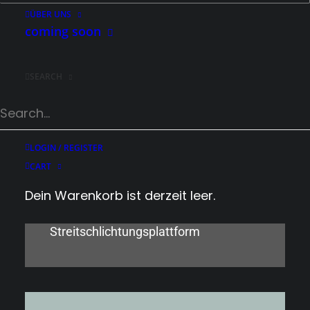
SUPPLEMENTS.
ÜBER UNS
coming soon
PREMIUM PRODUKTE
für
SEARCH
#performance
&
#longevity
Impressum
Haftungsausschluss
LOGIN / REGISTER
Datenschutzerklärung
CART
AGB
Dein Warenkorb ist derzeit leer.
Widerrufsbelehrung
Streitschlichtungsplattform