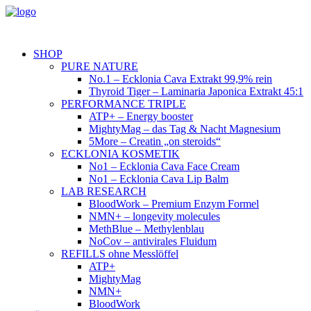
SHOP
PURE NATURE
No.1 – Ecklonia Cava Extrakt 99,9% rein
Thyroid Tiger – Laminaria Japonica Extrakt 45:1
PERFORMANCE TRIPLE
ATP+ – Energy booster
MightyMag – das Tag & Nacht Magnesium
5More – Creatin „on steroids“
ECKLONIA KOSMETIK
No1 – Ecklonia Cava Face Cream
No1 – Ecklonia Cava Lip Balm
LAB RESEARCH
BloodWork – Premium Enzym Formel
NMN+ – longevity molecules
MethBlue – Methylenblau
NoCov – antivirales Fluidum
REFILLS ohne Messlöffel
ATP+
MightyMag
NMN+
BloodWork