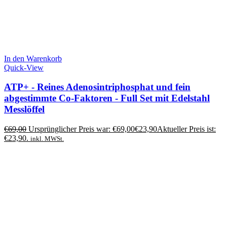
In den Warenkorb
Quick-View
ATP+ - Reines Adenosintriphosphat und fein
abgestimmte Co-Faktoren - Full Set mit Edelstahl
Messlöffel
€
69,00
Ursprünglicher Preis war: €69,00
€
23,90
Aktueller Preis ist:
€23,90.
inkl. MWSt.