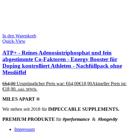
In den Warenkorb
Quick-View
ATP+ - Reines Adenosintriphosphat und fein
abgestimmte Co-Faktoren - Energy Booster für
Doping kontrolliert Athleten - Nachfüllpack ohne
Messlöffel
€
64,00
Ursprünglicher Preis war: €64,00
€
18,90
Aktueller Preis ist:
€18,90.
inkl. MWSt.
MILES APART ®
Wir stehen seit 2018 für
IMPECCABLE SUPPLEMENTS.
PREMIUM PRODUKTE
für
#performance
&
#longevity
Impressum